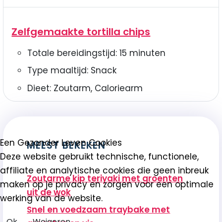
Zelfgemaakte tortilla chips
Totale bereidingstijd:
15
minuten
Type maaltijd:
Snack
Dieet:
Zoutarm, Caloriearm
Een Gezonder Leven Cookies
MEEST BEKEKEN
Deze website gebruikt technische, functionele,
affiliate en analytische cookies die geen inbreuk
Zoutarme kip teriyaki met groenten
maken op je privacy en zorgen voor een optimale
uit de wok
werking van de website.
Snel en voedzaam traybake met
Ok
Weigeren