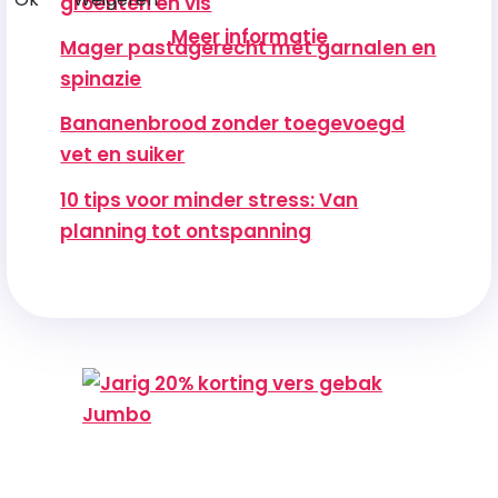
groenten en vis
Meer informatie
Mager pastagerecht met garnalen en
spinazie
Bananenbrood zonder toegevoegd
vet en suiker
10 tips voor minder stress: Van
planning tot ontspanning