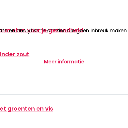
arm eten voor je gezondheid
liate en analytische cookies die geen inbreuk maken
inder zout
Meer informatie
n
t groenten en vis
n