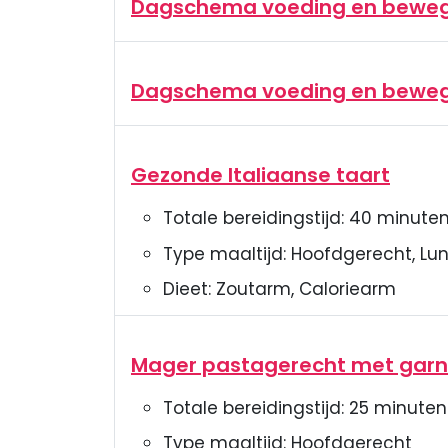
Dagschema voeding en bewe
Dagschema voeding en beweg
Gezonde Italiaanse taart
Totale bereidingstijd:
40
minute
Type maaltijd:
Hoofdgerecht, Lun
Dieet:
Zoutarm, Caloriearm
Mager pastagerecht met garna
Totale bereidingstijd:
25
minuten
Type maaltijd:
Hoofdgerecht