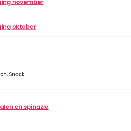
ging november
ing oktober
n
ch, Snack
len en spinazie