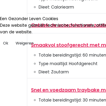
Dieet:
Caloriearm
Een Gezonder Leven Cookies
Ontdek de voordelen van zout
Deze website gebruikt technische, functionele, affi
van de website.
Ok
Weigeren
Smaakvol stoofgerecht met m
Totale bereidingstijd:
60
minute
Type maaltijd:
Hoofdgerecht
Dieet:
Zoutarm
Snel en voedzaam traybake me
Totale bereidingstijd:
30
minute