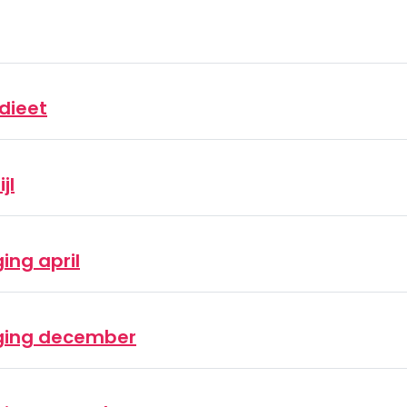
dieet
jl
ng april
ging december